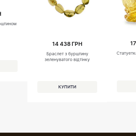
Н
рштином
1
14 438 ГРН
Статуетк
Браслет з бурштину
зеленуватого відтінку