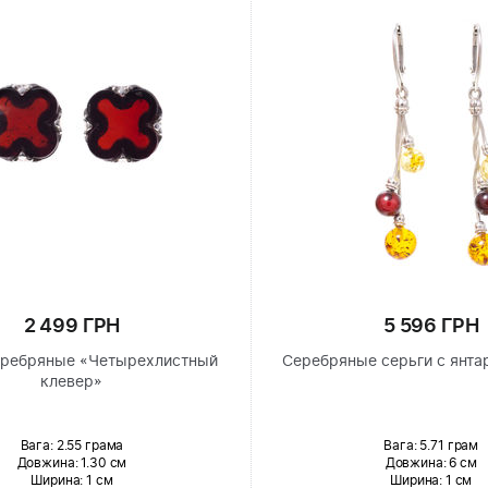
2 499 ГРН
5 596 ГРН
еребряные «Четырехлистный
Серебряные серьги с янта
клевер»
Вага: 2.55 грама
Вага: 5.71 грам
Довжина:
1.30 см
Довжина:
6 см
Ширина
: 1 см
Ширина
: 1 см