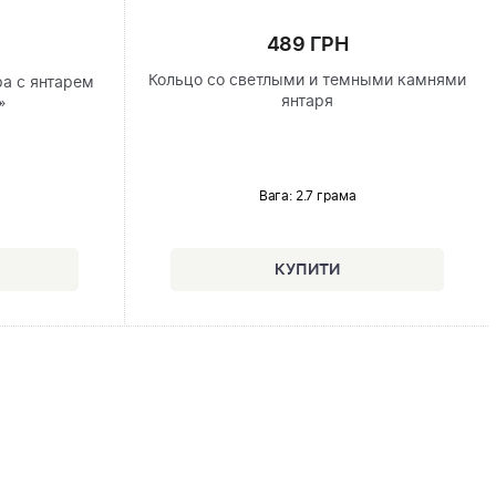
489 ГРН
Кольцо со светлыми и темными камнями
ра с янтарем
янтаря
»
Вага: 2.7 грама