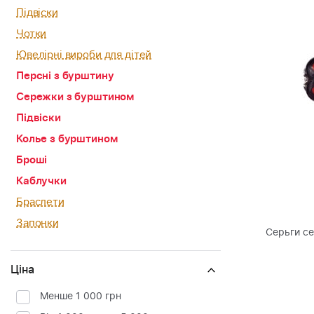
Підвіски
Чотки
Ювелірні вироби для дітей
Персні з бурштину
Сережки з бурштином
Підвіски
Колье з бурштином
Броші
Каблучки
Браслети
Запонки
Серьги с
Ціна
Менше 1 000 грн