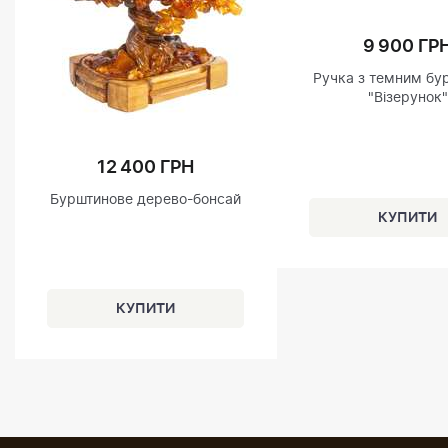
9 900 ГР
Ручка з темним бу
"Візерунок"
12 400 ГРН
Бурштинове дерево-бонсай