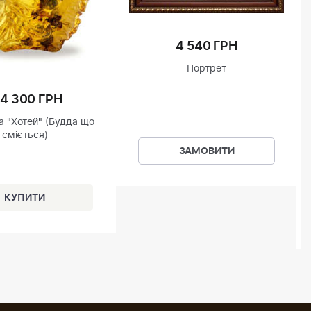
4 540 ГРН
Портрет
74 300 ГРН
а "Хотей" (Будда що
сміється)
ЗАМОВИТИ