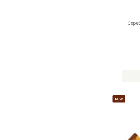
Сереб
NEW