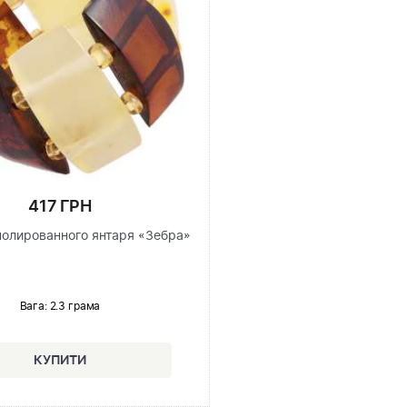
417 ГРН
полированного янтаря «Зебра»
Вага: 2.3 грама