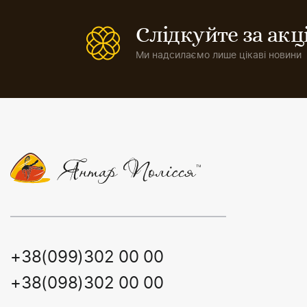
Слідкуйте за ак
Ми надсилаємо лише цікаві новини
+38(099)302 00 00
+38(098)302 00 00