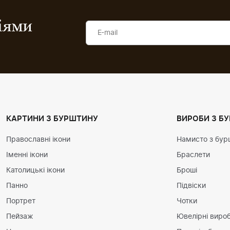
ціями
КАРТИНИ З БУРШТИНУ
ВИРОБИ З Б
Православні ікони
Намисто з бур
Іменні ікони
Браслети
Католицькі ікони
Броші
Панно
Підвіски
Портрет
Чотки
Пейзаж
Ювелірні вироб