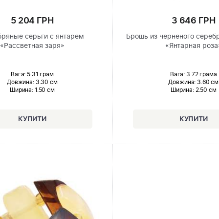
5 204 ГРН
3 646 ГРН
ряные серьги с янтарем
Брошь из черненого сереб
«Рассветная заря»
«Янтарная роза
Вага: 5.31 грам
Вага: 3.72 грама
Довжина:
3.30 см
Довжина:
3.60 см
Ширина
: 1.50 см
Ширина
: 2.50 см