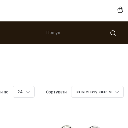
24
за замовчуванням
и по
Сортувати