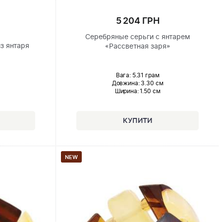
5 204 ГРН
Серебряные серьги с янтарем
з янтаря
«Рассветная заря»
Вага: 5.31 грам
Довжина:
3.30 см
Ширина
: 1.50 см
NEW