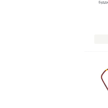
Будди