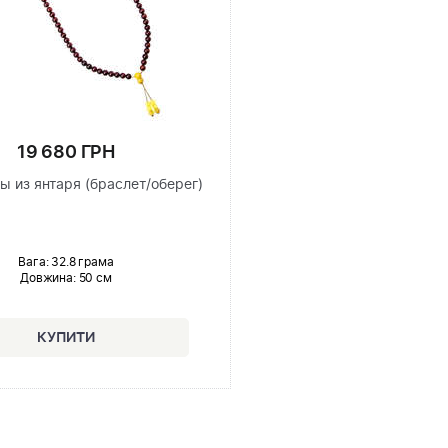
19 680 ГРН
ы из янтаря (браслет/оберег)
Вага: 32.8 грама
Довжина:
50 см