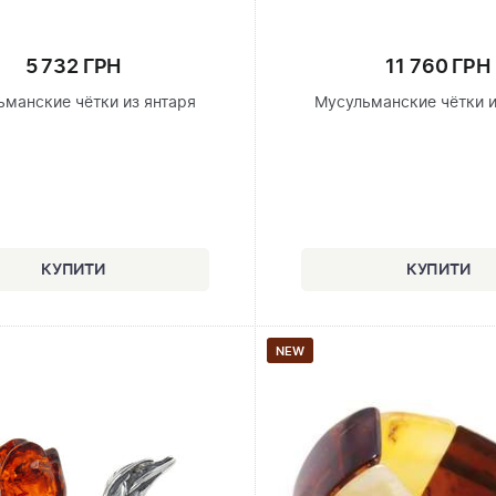
5 732 ГРН
11 760 ГРН
ьманские чётки из янтаря
Мусульманские чётки и
NEW