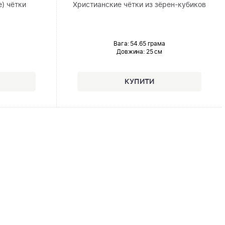
) чётки
Христианские чётки из зёрен-кубиков
Вага: 54.65 грама
Довжина:
25 см