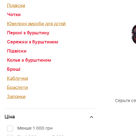
Підвіски
Чотки
Ювелірні вироби для дітей
Персні з бурштину
Сережки з бурштином
Підвіски
Колье з бурштином
Броші
Каблучки
Браслети
Запонки
Серьги с
Ціна
Менше 1 000 грн