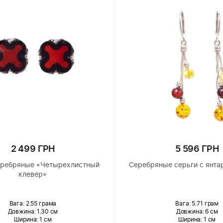
2 499 ГРН
5 596 ГРН
еребряные «Четырехлистный
Серебряные серьги с янта
клевер»
Вага: 2.55 грама
Вага: 5.71 грам
Довжина:
1.30 см
Довжина:
6 см
Ширина
: 1 см
Ширина
: 1 см