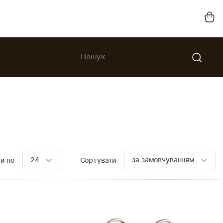
24
за замовчуванням
и по
Сортувати