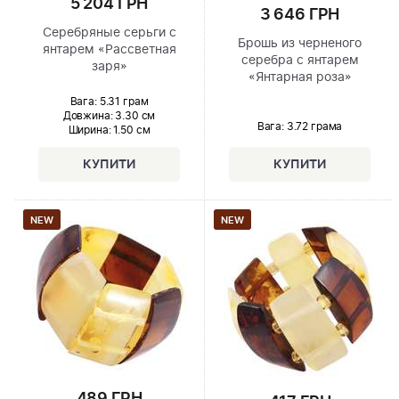
5 204 ГРН
3 646 ГРН
Серебряные серьги с
Брошь из черненого
янтарем «Рассветная
серебра с янтарем
заря»
«Янтарная роза»
Вага: 5.31 грам
Довжина:
3.30 см
Вага: 3.72 грама
Ширина
: 1.50 см
NEW
NEW
489 ГРН