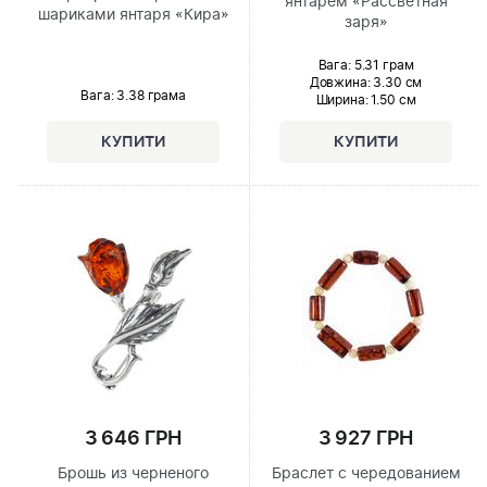
янтарем «Рассветная
шариками янтаря «Кира»
заря»
Вага: 5.31 грам
Довжина:
3.30 см
Вага: 3.38 грама
Ширина
: 1.50 см
3 646 ГРН
3 927 ГРН
Брошь из черненого
Браслет с чередованием