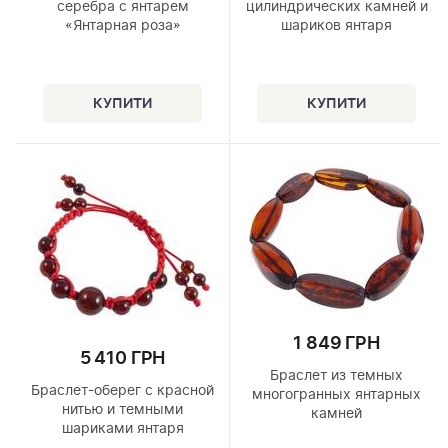
серебра с янтарем
цилиндрических камней и
«Янтарная роза»
шариков янтаря
1 849 ГРН
5 410 ГРН
Браслет из темных
Браслет-оберег с красной
многогранных янтарных
нитью и темными
камней
шариками янтаря