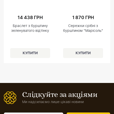
14 438 ГРН
1 870 ГРН
Браслет з бурштину
Сережки срібні з
зеленуватого відтінку
бурштином "Марісоль"
Слідкуйте за акціями
Ми надсилаємо лише цікаві новини