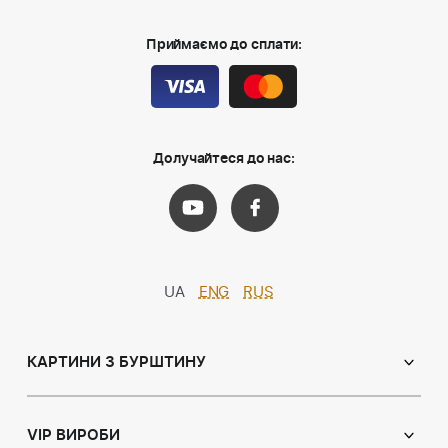
Приймаємо до сплати:
Долучайтеся до нас:
UA
ENG
RUS
КАРТИНИ З БУРШТИНУ
Православні ікони
Іменні ікони
VIP ВИРОБИ