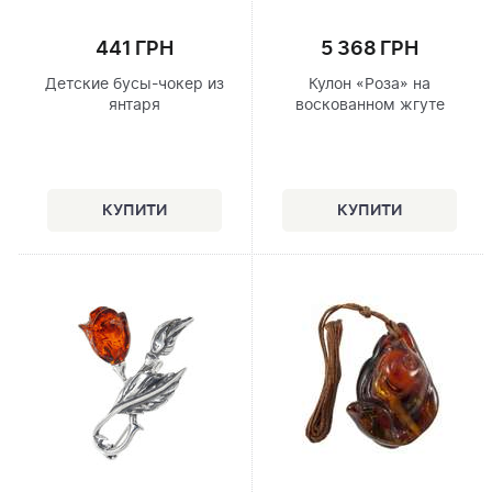
441 ГРН
5 368 ГРН
Детские бусы-чокер из
Кулон «Роза» на
янтаря
воскованном жгуте