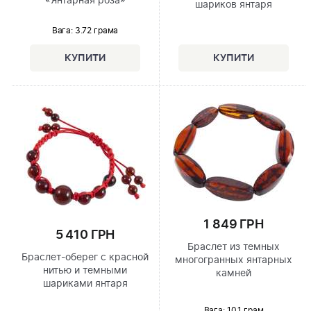
«Янтарная роза»
шариков янтаря
Вага: 3.72 грама
1 849 ГРН
5 410 ГРН
Браслет из темных
Браслет-оберег с красной
многогранных янтарных
нитью и темными
камней
шариками янтаря
Вага: 10.1 грам