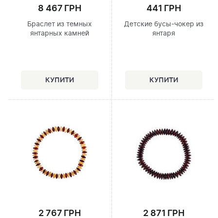
8 467 ГРН
441 ГРН
Браслет из темных
Детские бусы-чокер из
янтарных камней
янтаря
2 767 ГРН
2 871 ГРН