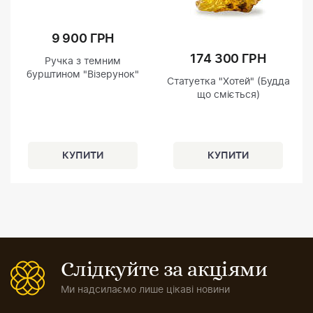
9 900 ГРН
174 300 ГРН
Ручка з темним
бурштином "Візерунок"
Статуетка "Хотей" (Будда
що сміється)
Слідкуйте за акціями
Ми надсилаємо лише цікаві новини