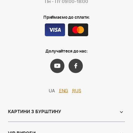
Пн - Пт 09:00-18:00
Приймаємо до сплати:
Долучайтеся до нас:
UA
ENG
RUS
КАРТИНИ З БУРШТИНУ
Православні ікони
Іменні ікони