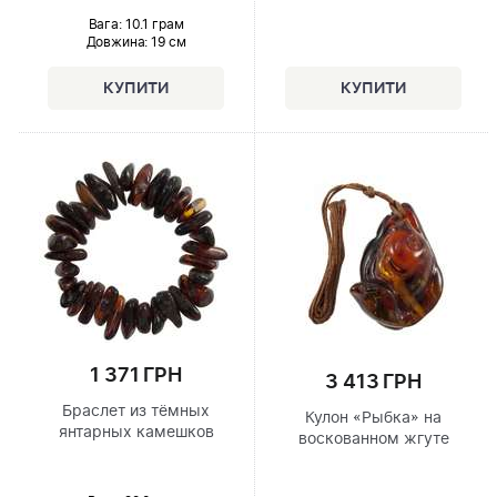
Вага: 10.1 грам
Довжина:
19 см
1 371 ГРН
3 413 ГРН
Браслет из тёмных
Кулон «Рыбка» на
янтарных камешков
воскованном жгуте