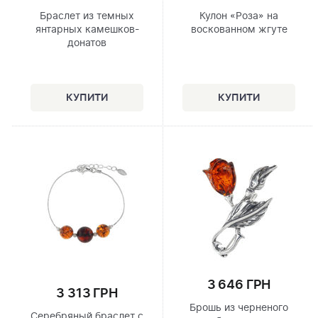
Браслет из темных
Кулон «Роза» на
янтарных камешков-
воскованном жгуте
донатов
3 646 ГРН
3 313 ГРН
Брошь из черненого
Серебряный браслет с