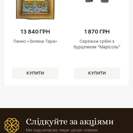
13 840 ГРН
1 870 ГРН
Панно «Зелена Тара»
Сережки срібні з
бурштином "Марісоль"
Слідкуйте за акціями
Ми надсилаємо лише цікаві новини