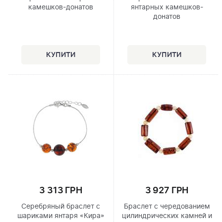
камешков-донатов
янтарных камешков-
донатов
3 313 ГРН
3 927 ГРН
Серебряный браслет с
Браслет с чередованием
шариками янтаря «Кира»
цилиндрических камней и