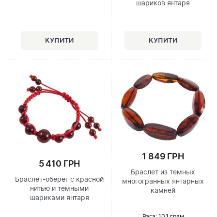
шариков янтаря
1 849 ГРН
5 410 ГРН
Браслет из темных
Браслет-оберег с красной
многогранных янтарных
нитью и темными
камней
шариками янтаря
Вага: 10.1 грам