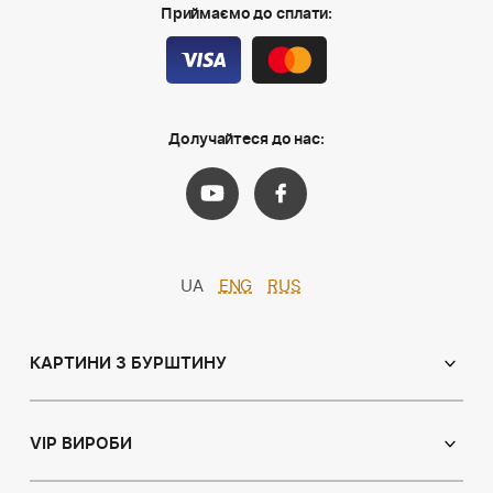
Приймаємо до сплати:
Долучайтеся до нас:
UA
ENG
RUS
КАРТИНИ З БУРШТИНУ
Православні ікони
Іменні ікони
VIP ВИРОБИ
Католицькі ікони
Сувеніри