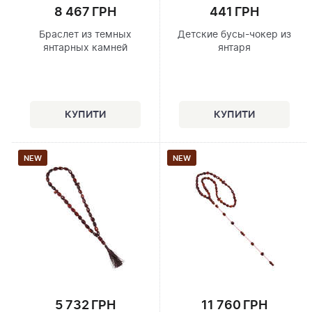
8 467 ГРН
441 ГРН
Браслет из темных
Детские бусы-чокер из
янтарных камней
янтаря
NEW
NEW
5 732 ГРН
11 760 ГРН