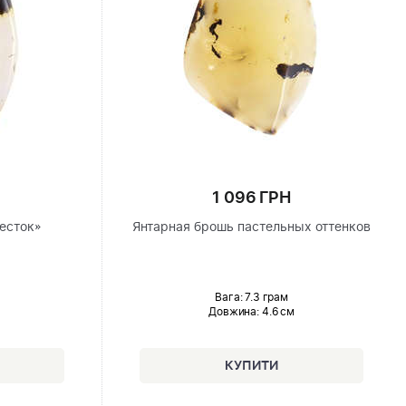
1 096 ГРН
есток»
Янтарная брошь пастельных оттенков
Вага: 7.3 грам
Довжина:
4.6 см