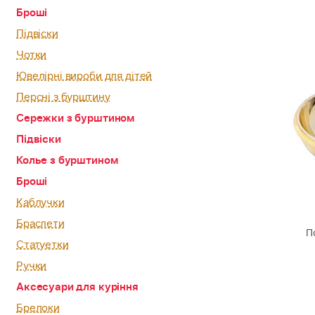
Броші
Підвіски
Чотки
Ювелірні вироби для дітей
Персні з бурштину
Сережки з бурштином
Підвіски
Колье з бурштином
Броші
Каблучки
Браслети
П
Статуетки
Ручки
Аксесуари для куріння
Брелоки