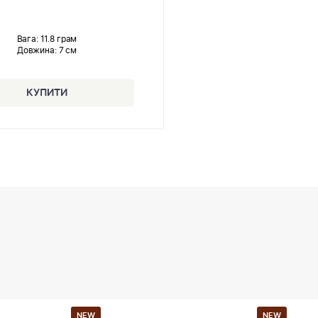
Вага: 11.8 грам
Довжина:
7 см
NEW
NEW