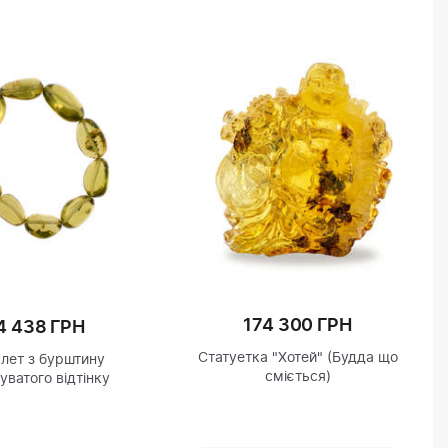
174 300 ГРН
4 438 ГРН
Статуетка "Хотей" (Будда що
лет з бурштину
сміється)
уватого відтінку