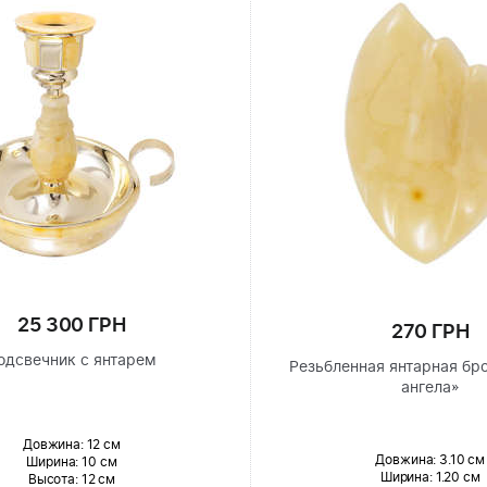
25 300 ГРН
270 ГРН
одсвечник с янтарем
Резьбленная янтарная бр
ангела»
Довжина:
12 см
Довжина:
3.10 см
Ширина
: 10 см
Ширина
: 1.20 см
Высота
: 12 см