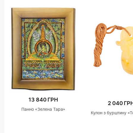
13 840 ГРН
2 040 ГР
Панно «Зелена Тара»
Кулон з бурштину «