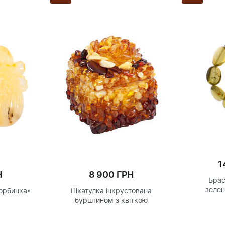
1
Н
8 900 ГРН
Брас
зелен
Торбинка»
Шкатулка інкрустована
бурштином з квіткою