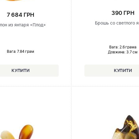
390 ГРН
7 684 ГРН
Брошь со светлого 
лон из янтаря «Плод»
Вага: 2.6 грама
Вага: 7.84 грам
Довжина:
3.7 см