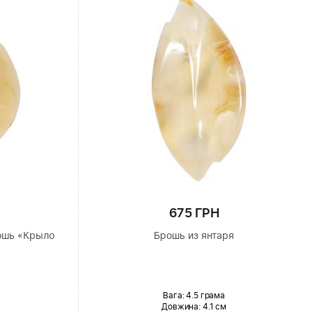
675 ГРН
ошь «Крыло
Брошь из янтаря
Вага: 4.5 грама
Довжина:
4.1 см