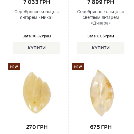
7 033 ГРН
7 899 ГРН
Серебряное кольцо с
Серебряное кольцо со
янтарем «Ника»
светлым янтарем
«Динара»
Вага: 10.82 грам
Вага: 8.06 грам
NEW
NEW
270 ГРН
675 ГРН