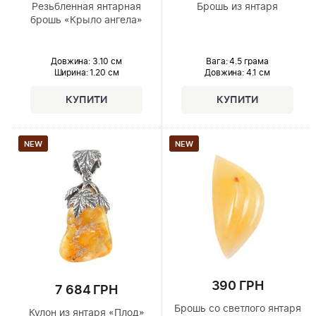
Резьбленная янтарная
Брошь из янтаря
брошь «Крыло ангела»
Довжина:
3.10 см
Вага: 4.5 грама
Ширина
: 1.20 см
Довжина:
4.1 см
NEW
NEW
390 ГРН
7 684 ГРН
Брошь со светлого янтаря
Кулон из янтаря «Плод»