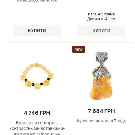
камешков-монеток
Вага: 4.5 грама
Довжина:
4.1 см
NEW
7 684 ГРН
4 746 ГРН
Кулон из янтаря «Плод»
Браслет из янтаря с
контрастными вставками-
шариками «Леденцы»