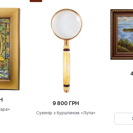
Н
9 800 ГРН
Тара»
Сувенір з бурштином «Лупа»