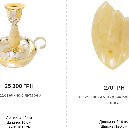
25 300 ГРН
270 ГРН
одсвечник с янтарем
Резьбленная янтарная бр
ангела»
Довжина:
12 см
Довжина:
3.10 см
Ширина
: 10 см
Ширина
: 1.20 см
Высота
: 12 см