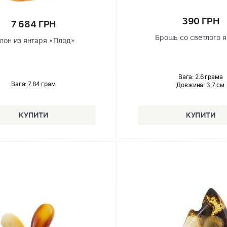
390 ГРН
7 684 ГРН
Брошь со светлого 
лон из янтаря «Плод»
Вага: 2.6 грама
Вага: 7.84 грам
Довжина:
3.7 см