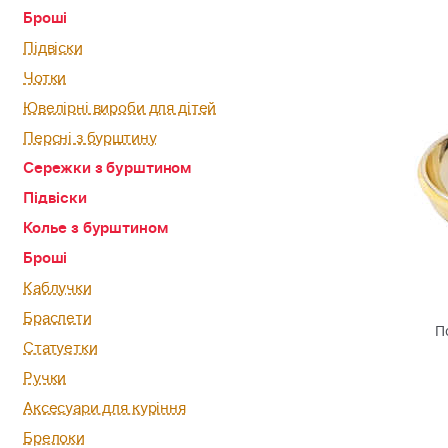
Броші
Підвіски
Чотки
Ювелірні вироби для дітей
Персні з бурштину
Сережки з бурштином
Підвіски
Колье з бурштином
Броші
Каблучки
Браслети
П
Статуетки
Ручки
Аксесуари для куріння
Брелоки