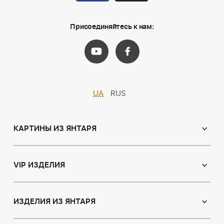
Присоединяйтесь к нам:
UA
RUS
КАРТИНЫ ИЗ ЯНТАРЯ
Православные иконы
Именные иконы
VIP ИЗДЕЛИЯ
Католические иконы
Сувениры
Панно
Иконы из пластин
ИЗДЕЛИЯ ИЗ ЯНТАРЯ
Портрет
Лампы
Янтарные бусы
Пейзаж